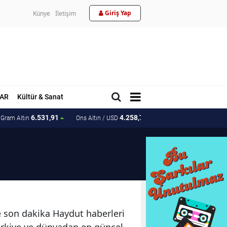
Giriş Yap
Künye
İletişim
AR
Kültür & Sanat
6.531,91
4.258,70
203.15
Gram Altın
Ons Altın / USD
Ons Altın / TL
ve son dakika Haydut haberleri
Türkiye ve dünyadan en güncel