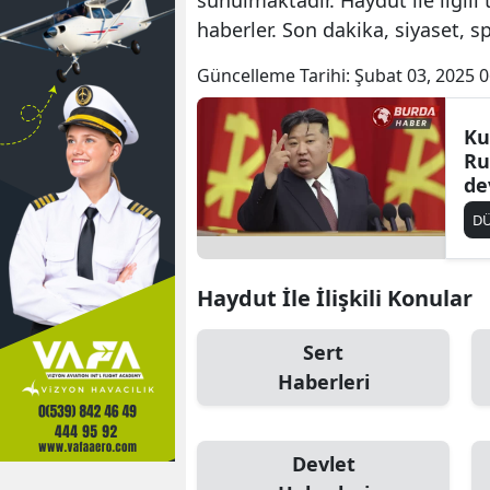
haberler. Son dakika, siyaset, 
Güncelleme Tarihi:
Şubat 03, 2025 0
Ku
Ru
de
te
D
Haydut İle İlişkili Konular
Sert
Haberleri
Devlet