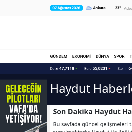
23
°
07 Ağustos 2026
Vide
GÜNDEM
EKONOMİ
DÜNYA
SPOR
47,7118
55,0231
6
Dolar
Euro
Sterlin
Haydut Haberl
Son Dakika Haydut Ha
Bu sayfada güncel gelişmeleri ta
sunulmaktadır. Haydut ile ilgil