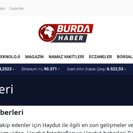
olar
Galeriler
TEKNOLOJİ
MAGAZİN
NAMAZ VAKİTLERİ
ECZANELER
BORSAL
4,2523
90.371
6.522,53
Ethereum
Gram Altın (Kapalı Çarşı)
(TL)
eri
berleri
kip edenler için Haydut ile ilgili en son gelişmeler 
i tüm video, Haydut fotoğrafları ve Haydut haberleri 