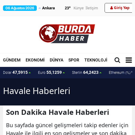
Giriş Yap
23
°
Künye
İletişim
06 Ağustos 2026
GÜNDEM
EKONOMİ
DÜNYA
SPOR
TEKNOLOJİ
MAGAZİN
47,5915
55,1259
64,2423
9
Dolar
Euro
Sterlin
Ethereum
(TL)
Havale Haberleri
Son Dakika Havale Haberleri
Bu sayfada güncel gelişmeleri takip edenler için
Havale ile ilgili en son gelişmeler ve son dakika