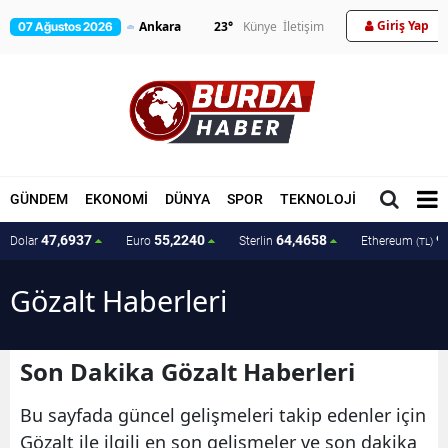
Giriş Yap
23
°
Künye
İletişim
07 Ağustos 2026
GÜNDEM
EKONOMİ
DÜNYA
SPOR
TEKNOLOJİ
MAGAZİN
47,6937
55,2240
64,4658
9
Dolar
Euro
Sterlin
Ethereum
(TL)
Gözalt Haberleri
Son Dakika Gözalt Haberleri
Bu sayfada güncel gelişmeleri takip edenler için
Gözalt ile ilgili en son gelişmeler ve son dakika