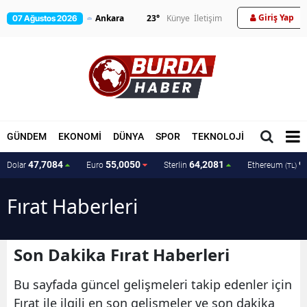
Giriş Yap
23
°
Künye
İletişim
07 Ağustos 2026
GÜNDEM
EKONOMİ
DÜNYA
SPOR
TEKNOLOJİ
MAGAZİN
47,7084
55,0050
64,2081
9
Dolar
Euro
Sterlin
Ethereum
(TL)
Fırat Haberleri
Son Dakika Fırat Haberleri
Bu sayfada güncel gelişmeleri takip edenler için
Fırat ile ilgili en son gelişmeler ve son dakika