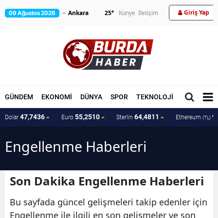
Giriş Yap
25
°
Künye
İletişim
09 Ağustos 2026
GÜNDEM
EKONOMİ
DÜNYA
SPOR
TEKNOLOJİ
MAGAZİN
47,7436
55,2510
64,4811
9
Dolar
Euro
Sterlin
Ethereum
(TL)
Engellenme Haberleri
Son Dakika Engellenme Haberleri
Bu sayfada güncel gelişmeleri takip edenler için
Engellenme ile ilgili en son gelişmeler ve son