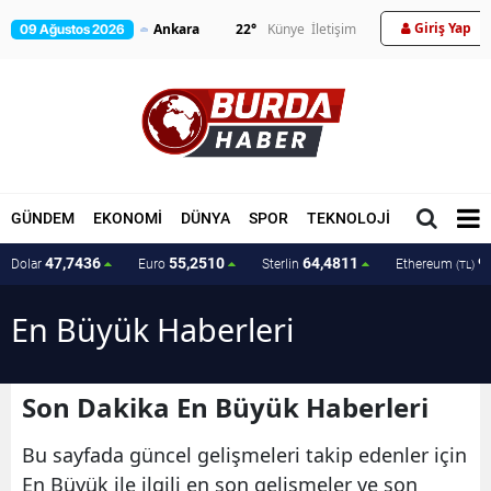
Giriş Yap
22
°
Künye
İletişim
09 Ağustos 2026
GÜNDEM
EKONOMİ
DÜNYA
SPOR
TEKNOLOJİ
MAGAZİN
47,7436
55,2510
64,4811
9
Dolar
Euro
Sterlin
Ethereum
(TL)
En Büyük Haberleri
Son Dakika En Büyük Haberleri
Bu sayfada güncel gelişmeleri takip edenler için
En Büyük ile ilgili en son gelişmeler ve son