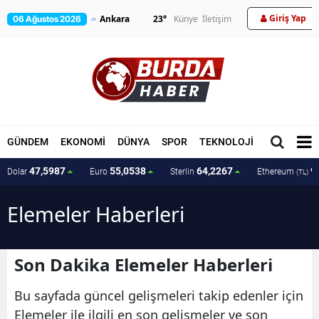
Giriş Yap
23
°
Künye
İletişim
06 Ağustos 2026
GÜNDEM
EKONOMİ
DÜNYA
SPOR
TEKNOLOJİ
MAGAZİN
47,5987
55,0538
64,2267
9
Dolar
Euro
Sterlin
Ethereum
(TL)
Elemeler Haberleri
Son Dakika Elemeler Haberleri
Bu sayfada güncel gelişmeleri takip edenler için
Elemeler ile ilgili en son gelişmeler ve son