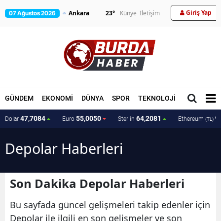
Giriş Yap
23
°
Künye
İletişim
07 Ağustos 2026
GÜNDEM
EKONOMİ
DÜNYA
SPOR
TEKNOLOJİ
MAGAZİN
47,7084
55,0050
64,2081
9
Dolar
Euro
Sterlin
Ethereum
(TL)
Depolar Haberleri
Son Dakika Depolar Haberleri
Bu sayfada güncel gelişmeleri takip edenler için
Depolar ile ilgili en son gelişmeler ve son