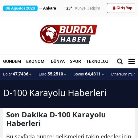
Giriş Yap
25
°
Künye
İletişim
08 Ağustos 2026
GÜNDEM
EKONOMİ
DÜNYA
SPOR
TEKNOLOJİ
MAGAZİN
47,7436
55,2510
64,4811
9
Dolar
Euro
Sterlin
Ethereum
(TL)
D-100 Karayolu Haberleri
Son Dakika D-100 Karayolu
Haberleri
Bu sayfada güncel gelişmeleri takip edenler için