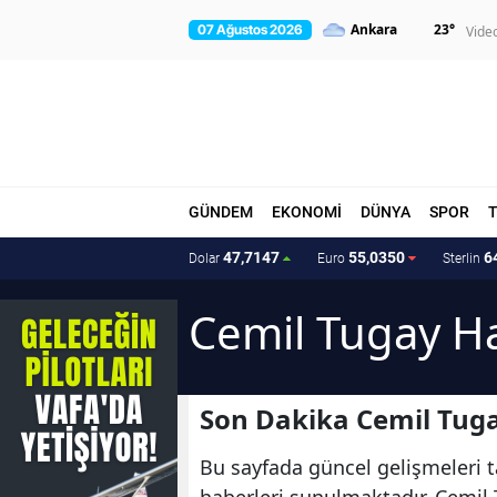
23
°
07 Ağustos 2026
Vide
GÜNDEM
EKONOMİ
DÜNYA
SPOR
47,7147
55,0350
6
Dolar
Euro
Sterlin
Cemil Tugay Ha
Son Dakika Cemil Tuga
Bu sayfada güncel gelişmeleri t
haberleri sunulmaktadır. Cemil T