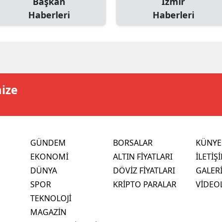
Başkan
İzmir
Haberleri
Haberleri
mize
GÜNDEM
BORSALAR
KÜNYE
EKONOMİ
ALTIN FİYATLARI
İLETİŞ
DÜNYA
DÖVİZ FİYATLARI
GALER
SPOR
KRİPTO PARALAR
VİDEO
TEKNOLOJİ
MAGAZİN