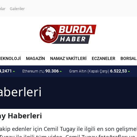
olar
Galeriler
TEKNOLOJİ
MAGAZİN
NAMAZ VAKİTLERİ
ECZANELER
BORSAL
4,2471
90.306
6.522,53
Ethereum
Gram Altın (Kapalı Çarşı)
(TL)
berleri
y Haberleri
akip edenler için Cemil Tugay ile ilgili en son gelişm
ugay ile ilgili tüm video, Cemil Tugay fotoğrafları ve