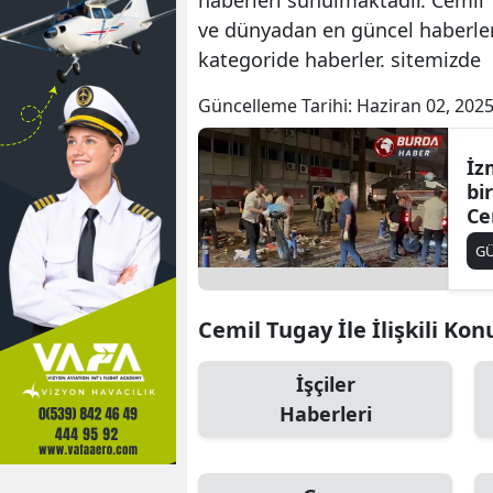
ve dünyadan en güncel haberler.
kategoride haberler. sitemizde
Güncelleme Tarihi:
Haziran 02, 2025
İz
bi
Ce
G
Cemil Tugay İle İlişkili Kon
İşçiler
Haberleri