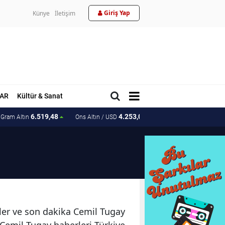
Giriş Yap
Künye
İletişim
AR
Kültür & Sanat
6.519,48
4.253,07
202.87
Gram Altın
Ons Altın / USD
Ons Altın / TL
eler ve son dakika Cemil Tugay
 Cemil Tugay haberleri Türkiye