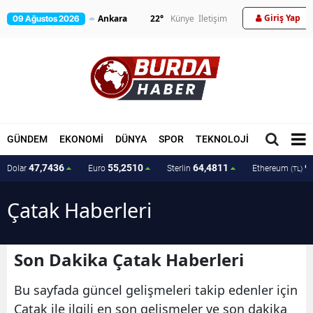
Giriş Yap
22
°
Künye
İletişim
09 Ağustos 2026
GÜNDEM
EKONOMİ
DÜNYA
SPOR
TEKNOLOJİ
MAGAZİN
47,7436
55,2510
64,4811
9
Dolar
Euro
Sterlin
Ethereum
(TL)
Çatak Haberleri
Son Dakika Çatak Haberleri
Bu sayfada güncel gelişmeleri takip edenler için
Çatak ile ilgili en son gelişmeler ve son dakika