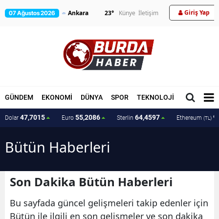
Giriş Yap
23
°
Künye
İletişim
07 Ağustos 2026
GÜNDEM
EKONOMİ
DÜNYA
SPOR
TEKNOLOJİ
MAGAZİN
47,7015
55,2086
64,4597
9
Dolar
Euro
Sterlin
Ethereum
(TL)
Bütün Haberleri
Son Dakika Bütün Haberleri
Bu sayfada güncel gelişmeleri takip edenler için
Bütün ile ilgili en son gelişmeler ve son dakika