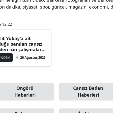
on dakika, siyaset, spor, güncel, magazin, ekonomi, 
5 12:22
lit Yukay’a ait
duğu sanılan cansız
den için çalışmalar
şladı.
ÜNDEM
26 Ağustos 2025
Öngörü
Cansız Beden
Haberleri
Haberleri