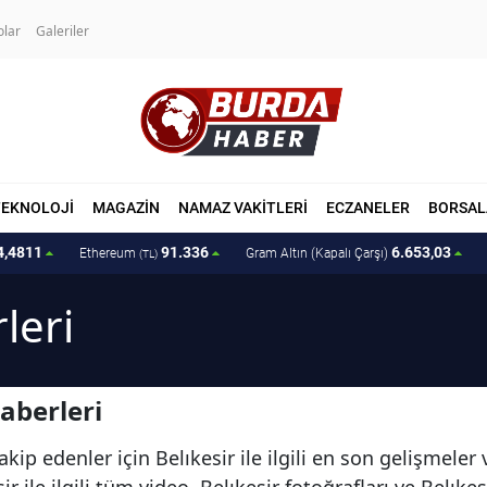
olar
Galeriler
TEKNOLOJİ
MAGAZİN
NAMAZ VAKİTLERİ
ECZANELER
BORSAL
4,4811
91.336
6.653,03
Ethereum
Gram Altın (Kapalı Çarşı)
(TL)
leri
aberleri
kip edenler için Belıkesir ile ilgili en son gelişmeler
r ile ilgili tüm video, Belıkesir fotoğrafları ve Belıke