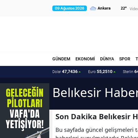
22
°
09 Ağustos 2026
Vide
GÜNDEM
EKONOMİ
DÜNYA
SPOR
47,7436
55,2510
6
Dolar
Euro
Sterlin
Belıkesir Haber
Son Dakika Belıkesir H
Bu sayfada güncel gelişmeleri ta
haberleri sunulmaktadır. Belıkesi