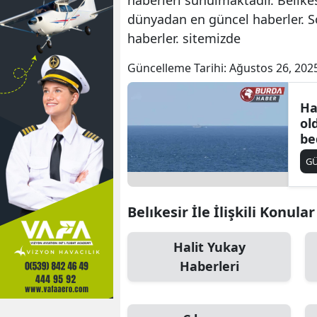
dünyadan en güncel haberler. S
haberler. sitemizde
Güncelleme Tarihi:
Ağustos 26, 202
Ha
ol
be
ba
G
Belıkesir İle İlişkili Konular
Halit Yukay
Haberleri