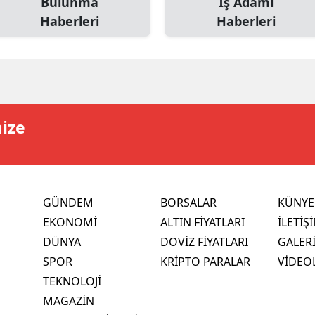
Bulunma
İş Adamı
Haberleri
Haberleri
mize
GÜNDEM
BORSALAR
KÜNYE
EKONOMİ
ALTIN FİYATLARI
İLETİŞ
DÜNYA
DÖVİZ FİYATLARI
GALER
SPOR
KRİPTO PARALAR
VİDEO
TEKNOLOJİ
MAGAZİN