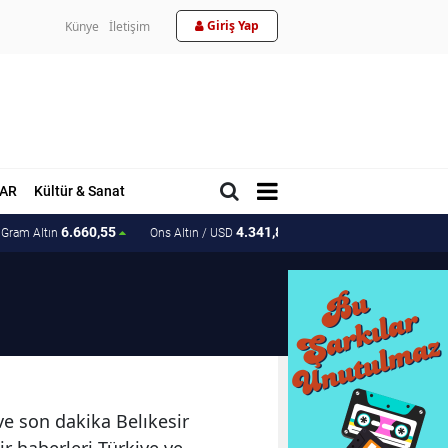
Giriş Yap
Künye
İletişim
AR
Kültür & Sanat
6.660,55
4.341,81
207.15
Gram Altın
Ons Altın / USD
Ons Altın / TL
 ve son dakika Belıkesir
sir haberleri Türkiye ve