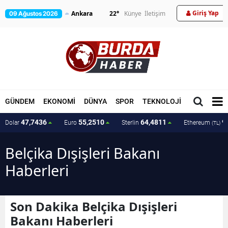
Giriş Yap
22
°
Künye
İletişim
09 Ağustos 2026
GÜNDEM
EKONOMİ
DÜNYA
SPOR
TEKNOLOJİ
MAGAZİN
47,7436
55,2510
64,4811
9
Dolar
Euro
Sterlin
Ethereum
(TL)
Belçika Dışişleri Bakanı
Haberleri
Son Dakika Belçika Dışişleri
Bakanı Haberleri