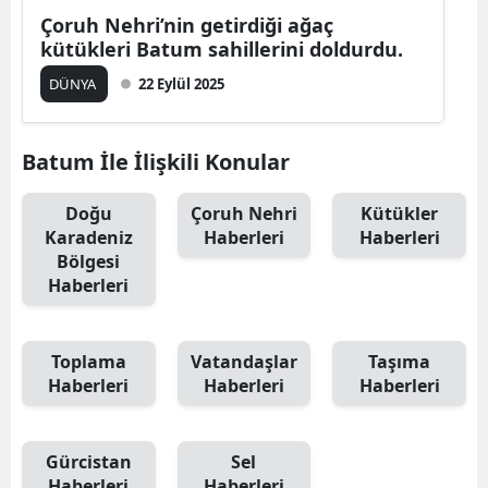
Çoruh Nehri’nin getirdiği ağaç
kütükleri Batum sahillerini doldurdu.
DÜNYA
22 Eylül 2025
Batum İle İlişkili Konular
Doğu
Çoruh Nehri
Kütükler
Karadeniz
Haberleri
Haberleri
Bölgesi
Haberleri
Toplama
Vatandaşlar
Taşıma
Haberleri
Haberleri
Haberleri
Gürcistan
Sel
Haberleri
Haberleri