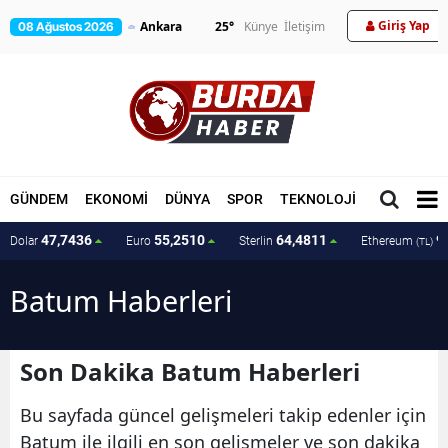
Giriş Yap
25
°
Künye
İletişim
08 Ağustos 2026
GÜNDEM
EKONOMİ
DÜNYA
SPOR
TEKNOLOJİ
MAGAZİN
47,7436
55,2510
64,4811
9
Dolar
Euro
Sterlin
Ethereum
(TL)
Batum Haberleri
Son Dakika Batum Haberleri
Bu sayfada güncel gelişmeleri takip edenler için
Batum ile ilgili en son gelişmeler ve son dakika