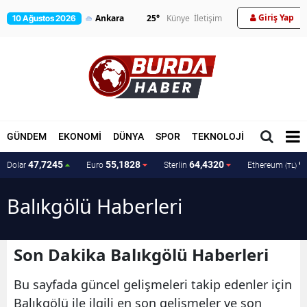
Giriş Yap
25
°
Künye
İletişim
10 Ağustos 2026
GÜNDEM
EKONOMİ
DÜNYA
SPOR
TEKNOLOJİ
MAGAZİN
47,7245
55,1828
64,4320
9
Dolar
Euro
Sterlin
Ethereum
(TL)
Balıkgölü Haberleri
Son Dakika Balıkgölü Haberleri
Bu sayfada güncel gelişmeleri takip edenler için
Balıkgölü ile ilgili en son gelişmeler ve son