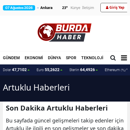
Giriş Yap
23
°
Künye
İletişim
07 Ağustos 2026
GÜNDEM
EKONOMİ
DÜNYA
SPOR
TEKNOLOJİ
MAGAZİN
47,7102
55,2622
64,4926
9
Dolar
Euro
Sterlin
Ethereum
(TL)
Artuklu Haberleri
Son Dakika Artuklu Haberleri
Bu sayfada güncel gelişmeleri takip edenler için
Artuklu ile ilgili en son gelişmeler ve son dakika