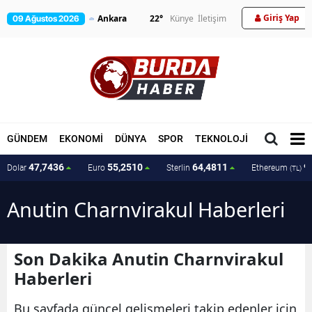
Giriş Yap
22
°
Künye
İletişim
09 Ağustos 2026
GÜNDEM
EKONOMİ
DÜNYA
SPOR
TEKNOLOJİ
MAGAZİN
47,7436
55,2510
64,4811
9
Dolar
Euro
Sterlin
Ethereum
(TL)
Anutin Charnvirakul Haberleri
Son Dakika Anutin Charnvirakul
Haberleri
Bu sayfada güncel gelişmeleri takip edenler için