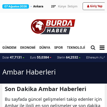
Giriş Yap
23
°
Künye
İletişim
07 Ağustos 2026
GÜNDEM
EKONOMİ
DÜNYA
SPOR
TEKNOLOJİ
MAGAZİN
47,7131
55,0384
64,2532
9
Dolar
Euro
Sterlin
Ethereum
(TL)
Ambar Haberleri
Son Dakika Ambar Haberleri
Bu sayfada güncel gelişmeleri takip edenler için
Ambar ile ilgili en son gelişmeler ve son dakika