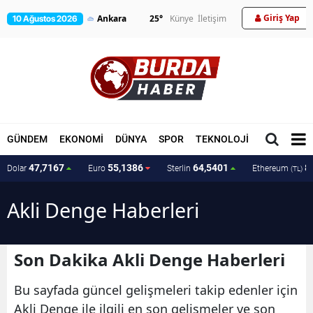
Giriş Yap
25
°
Künye
İletişim
10 Ağustos 2026
GÜNDEM
EKONOMİ
DÜNYA
SPOR
TEKNOLOJİ
MAGAZİN
47,7167
55,1386
64,5401
8
Dolar
Euro
Sterlin
Ethereum
(TL)
Akli Denge Haberleri
Son Dakika Akli Denge Haberleri
Bu sayfada güncel gelişmeleri takip edenler için
Akli Denge ile ilgili en son gelişmeler ve son