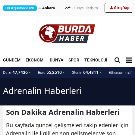
Giriş Yap
22
°
Künye
İletişim
09 Ağustos 2026
GÜNDEM
EKONOMİ
DÜNYA
SPOR
TEKNOLOJİ
MAGAZİN
47,7436
55,2510
64,4811
9
Dolar
Euro
Sterlin
Ethereum
(TL)
Adrenalin Haberleri
Son Dakika Adrenalin Haberleri
Bu sayfada güncel gelişmeleri takip edenler için
Adrenalin ile ilgili en son gelişmeler ve son