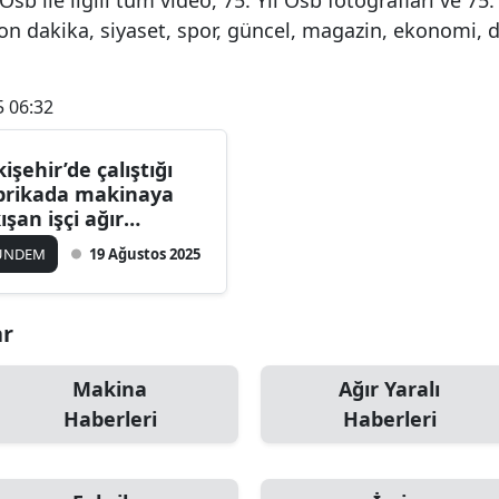
on dakika, siyaset, spor, güncel, magazin, ekonomi, 
5 06:32
kişehir’de çalıştığı
brikada makinaya
kışan işçi ağır
ralandı.
ÜNDEM
19 Ağustos 2025
ar
Makina
Ağır Yaralı
Haberleri
Haberleri