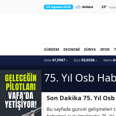
23
°
06 Ağustos 2026
Vide
GÜNDEM
EKONOMİ
DÜNYA
SPOR
47,5987
55,0538
6
Dolar
Euro
Sterlin
75. Yıl Osb Hab
Son Dakika 75. Yıl Osb
Bu sayfada güncel gelişmeleri ta
haberleri sunulmaktadır. 75. Yıl 