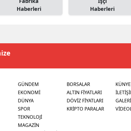
Fabrika
İşçi
Haberleri
Haberleri
mize
GÜNDEM
BORSALAR
KÜNYE
EKONOMİ
ALTIN FİYATLARI
İLETİŞ
DÜNYA
DÖVİZ FİYATLARI
GALER
SPOR
KRİPTO PARALAR
VİDEO
TEKNOLOJİ
MAGAZİN