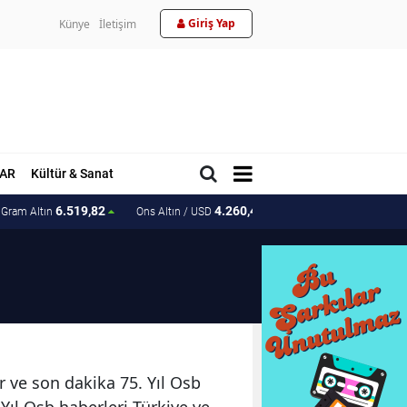
Giriş Yap
Künye
İletişim
AR
Kültür & Sanat
6.519,82
4.260,40
202.78
Gram Altın
Ons Altın / USD
Ons Altın / TL
er ve son dakika 75. Yıl Osb
. Yıl Osb haberleri Türkiye ve