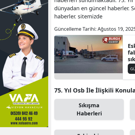
dünyadan en güncel haberler. S
haberler. sitemizde
Güncelleme Tarihi:
Ağustos 19, 202
Es
fa
sı
ya
G
75. Yıl Osb İle İlişkili Konul
Sıkışma
Haberleri