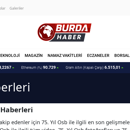
olar
Galeriler
TEKNOLOJİ
MAGAZİN
NAMAZ VAKİTLERİ
ECZANELER
BORSAL
4,2267
90.729
6.515,01
Ethereum
Gram Altın (Kapalı Çarşı)
(TL)
erleri
 Haberleri
kip edenler için 75. Yıl Osb ile ilgili en son gelişmel
Osb ile ilgili tüm video, 75. Yıl Osb fotoğrafları ve 75