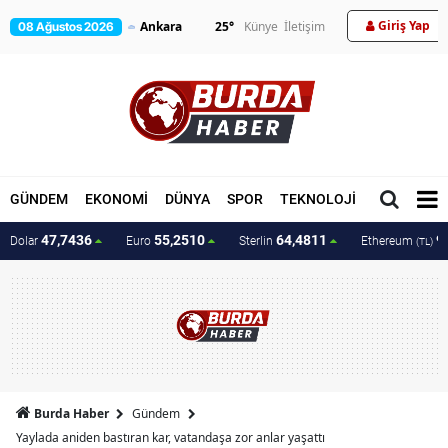
Giriş Yap
25
°
Künye
İletişim
08 Ağustos 2026
GÜNDEM
EKONOMİ
DÜNYA
SPOR
TEKNOLOJİ
MAGAZİN
47,7436
55,2510
64,4811
9
Dolar
Euro
Sterlin
Ethereum
(TL)
Burda Haber
Gündem
Yaylada aniden bastıran kar, vatandaşa zor anlar yaşattı