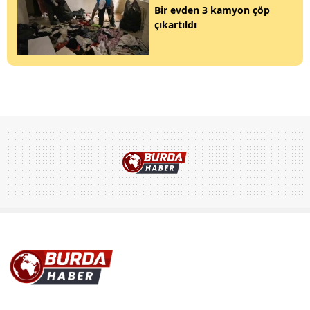
Bir evden 3 kamyon çöp
çıkartıldı