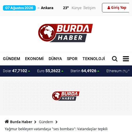
Giriş Yap
23
°
Künye
İletişim
07 Ağustos 2026
GÜNDEM
EKONOMİ
DÜNYA
SPOR
TEKNOLOJİ
MAGAZİN
47,7102
55,2622
64,4926
9
Dolar
Euro
Sterlin
Ethereum
(TL)
Burda Haber
Gündem
Yağmur bekleyen vatandaşa "ses bombası": Vatandaşlar tepkili