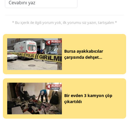
* Bu içerik ile ilgili yorum yok, ilk yorumu siz yazın, tartışalım *
Bursa ayakkabıcılar
çarşısında dehşet...
Bir evden 3 kamyon çöp
çıkartıldı