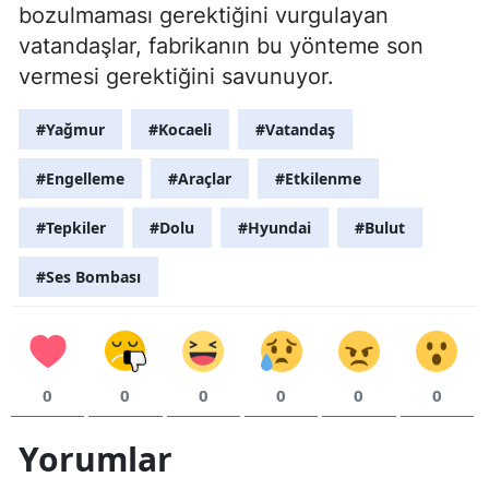
bozulmaması gerektiğini vurgulayan
vatandaşlar, fabrikanın bu yönteme son
vermesi gerektiğini savunuyor.
#Yağmur
#Kocaeli
#Vatandaş
#Engelleme
#Araçlar
#Etkilenme
#Tepkiler
#Dolu
#Hyundai
#Bulut
#Ses Bombası
0
0
0
0
0
0
Yorumlar