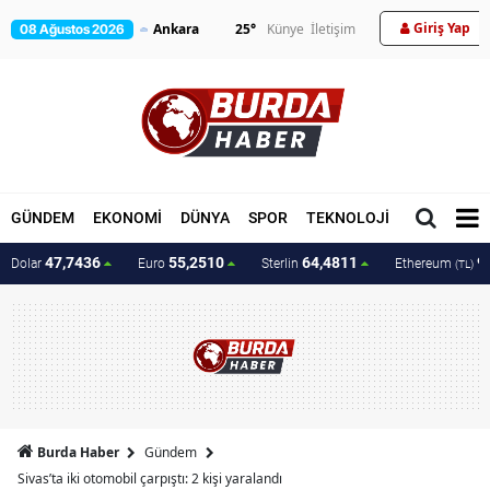
Giriş Yap
25
°
Künye
İletişim
08 Ağustos 2026
GÜNDEM
EKONOMİ
DÜNYA
SPOR
TEKNOLOJİ
MAGAZİN
47,7436
55,2510
64,4811
9
Dolar
Euro
Sterlin
Ethereum
(TL)
Burda Haber
Gündem
Sivas’ta iki otomobil çarpıştı: 2 kişi yaralandı