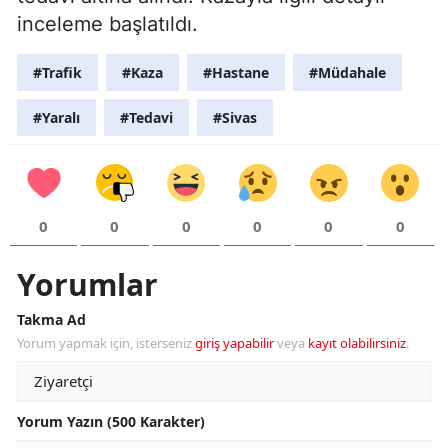
inceleme başlatıldı.
#Trafik
#Kaza
#Hastane
#Müdahale
#Yaralı
#Tedavi
#Sivas
0
0
0
0
0
0
Yorumlar
Takma Ad
Yorum yapmak için, isterseniz
giriş yapabilir
veya
kayıt olabilirsiniz
.
Yorum Yazın (500 Karakter)