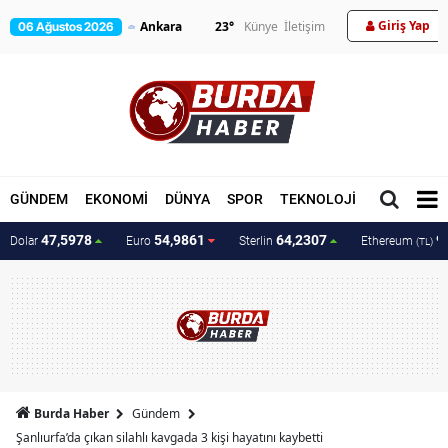
Giriş Yap
23
°
Künye
İletişim
06 Ağustos 2026
GÜNDEM
EKONOMİ
DÜNYA
SPOR
TEKNOLOJİ
MAGAZİN
47,5978
54,9861
64,2307
9
Dolar
Euro
Sterlin
Ethereum
(TL)
Burda Haber
Gündem
Şanlıurfa’da çıkan silahlı kavgada 3 kişi hayatını kaybetti