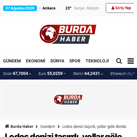
Giriş Yap
23
°
Künye
İletişim
07 Ağustos 2026
GÜNDEM
EKONOMİ
DÜNYA
SPOR
TEKNOLOJİ
MAGAZİN
47,7004
55,0259
64,2431
9
Dolar
Euro
Sterlin
Ethereum
(TL)
Burda Haber
Gündem
Lodos denizi taşırdı, yollar göle döndü
Lodos denizi taşırdı, yollar göle