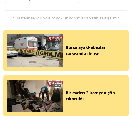
* Bu içerik ile ilgili yorum yok, ilk yorumu siz yazın, tartışalım *
Bursa ayakkabıcılar
çarşısında dehşet...
Bir evden 3 kamyon çöp
çıkartıldı