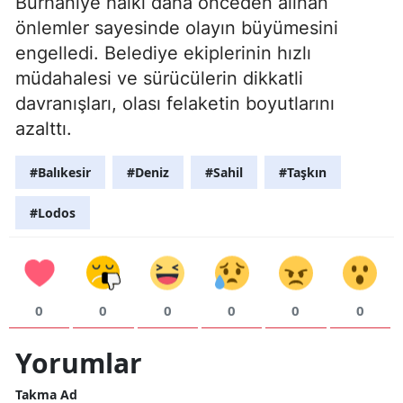
Burhaniye halkı daha önceden alınan
önlemler sayesinde olayın büyümesini
engelledi. Belediye ekiplerinin hızlı
müdahalesi ve sürücülerin dikkatli
davranışları, olası felaketin boyutlarını
azalttı.
#Balıkesir
#Deniz
#Sahil
#Taşkın
#Lodos
0
0
0
0
0
0
Yorumlar
Takma Ad