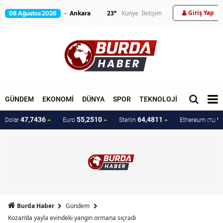
Giriş Yap
23
°
Künye
İletişim
08 Ağustos 2026
GÜNDEM
EKONOMİ
DÜNYA
SPOR
TEKNOLOJİ
MAGAZİN
47,7436
55,2510
64,4811
9
Dolar
Euro
Sterlin
Ethereum
(TL)
Burda Haber
Gündem
Kozan’da yayla evindeki yangın ormana sıçradı