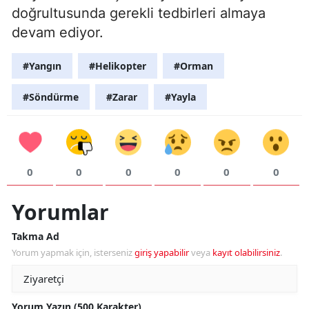
doğrultusunda gerekli tedbirleri almaya
devam ediyor.
#Yangın
#Helikopter
#Orman
#Söndürme
#Zarar
#Yayla
0
0
0
0
0
0
Yorumlar
Takma Ad
Yorum yapmak için, isterseniz
giriş yapabilir
veya
kayıt olabilirsiniz
.
Yorum Yazın (500 Karakter)