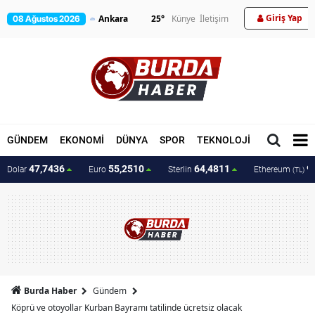
Giriş Yap
25
°
Künye
İletişim
08 Ağustos 2026
GÜNDEM
EKONOMİ
DÜNYA
SPOR
TEKNOLOJİ
MAGAZİN
47,7436
55,2510
64,4811
9
Dolar
Euro
Sterlin
Ethereum
(TL)
Burda Haber
Gündem
Köprü ve otoyollar Kurban Bayramı tatilinde ücretsiz olacak