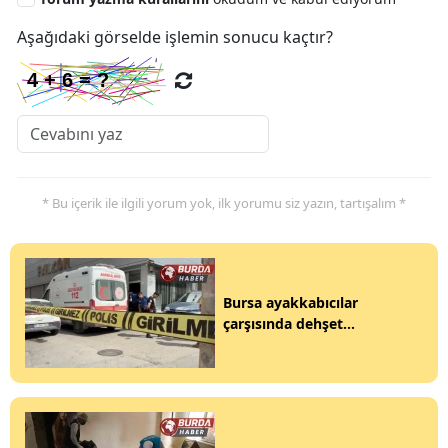
Aşağıdaki görselde işlemin sonucu kaçtır?
* Bu içerik ile ilgili yorum yok, ilk yorumu siz yazın, tartışalım *
Bursa ayakkabıcılar
çarşısında dehşet...