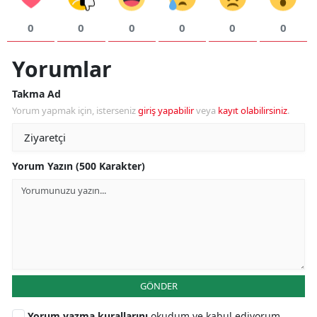
0
0
0
0
0
0
Yorumlar
Takma Ad
Yorum yapmak için, isterseniz
giriş yapabilir
veya
kayıt olabilirsiniz
.
Yorum Yazın (500 Karakter)
GÖNDER
Yorum yazma kurallarını
okudum ve kabul ediyorum