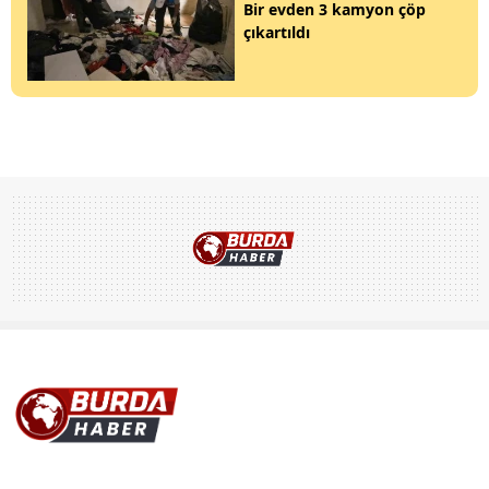
Bir evden 3 kamyon çöp
çıkartıldı