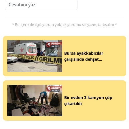
* Bu içerik ile ilgili yorum yok, ilk yorumu siz yazın, tartışalım *
Bursa ayakkabıcılar
çarşısında dehşet...
Bir evden 3 kamyon çöp
çıkartıldı