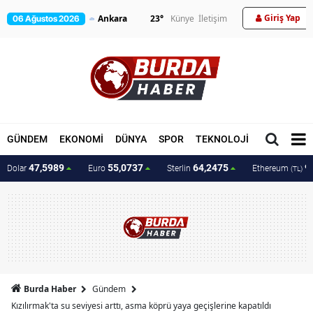
Giriş Yap
23
°
Künye
İletişim
06 Ağustos 2026
GÜNDEM
EKONOMİ
DÜNYA
SPOR
TEKNOLOJİ
MAGAZİN
47,5989
55,0737
64,2475
9
Dolar
Euro
Sterlin
Ethereum
(TL)
Burda Haber
Gündem
Kızılırmak'ta su seviyesi arttı, asma köprü yaya geçişlerine kapatıldı