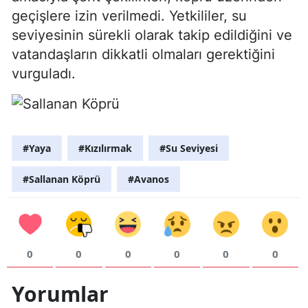
geçişlere izin verilmedi. Yetkililer, su
seviyesinin sürekli olarak takip edildiğini ve
vatandaşların dikkatli olmaları gerektiğini
vurguladı.
#Yaya
#Kızılırmak
#Su Seviyesi
#Sallanan Köprü
#Avanos
0
0
0
0
0
0
Yorumlar