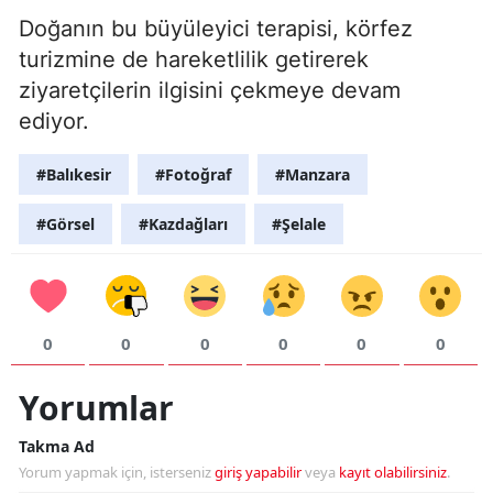
Doğanın bu büyüleyici terapisi, körfez
turizmine de hareketlilik getirerek
ziyaretçilerin ilgisini çekmeye devam
ediyor.
#Balıkesir
#Fotoğraf
#Manzara
#Görsel
#Kazdağları
#Şelale
0
0
0
0
0
0
Yorumlar
Takma Ad
Yorum yapmak için, isterseniz
giriş yapabilir
veya
kayıt olabilirsiniz
.