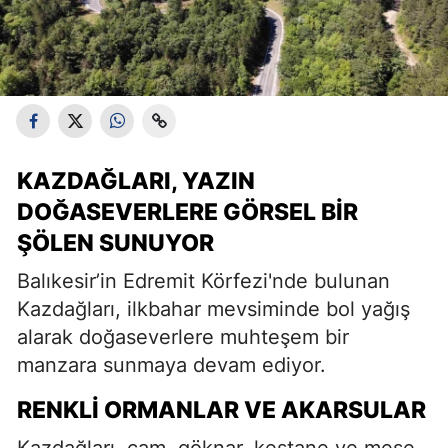
KAZDAĞLARI, YAZIN
DOĞASEVERLERE GÖRSEL BIR
ŞÖLEN SUNUYOR
Balıkesir’in Edremit Körfezi'nde bulunan
Kazdağları, ilkbahar mevsiminde bol yağış
alarak doğaseverlere muhteşem bir
manzara sunmaya devam ediyor.
RENKLI ORMANLAR VE AKARSULAR
Kazdağları, çam, göknar, kestane ve meşe