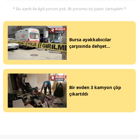
* Bu içerik ile ilgili yorum yok, ilk yorumu siz yazın, tartışalım *
Bursa ayakkabıcılar
çarşısında dehşet...
Bir evden 3 kamyon çöp
çıkartıldı