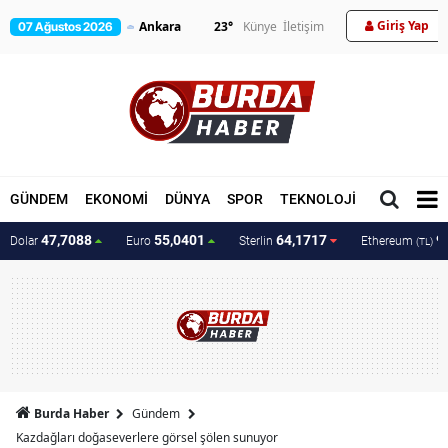
Giriş Yap
23
°
Künye
İletişim
07 Ağustos 2026
GÜNDEM
EKONOMİ
DÜNYA
SPOR
TEKNOLOJİ
MAGAZİN
47,7088
55,0401
64,1717
9
Dolar
Euro
Sterlin
Ethereum
(TL)
Burda Haber
Gündem
Kazdağları doğaseverlere görsel şölen sunuyor