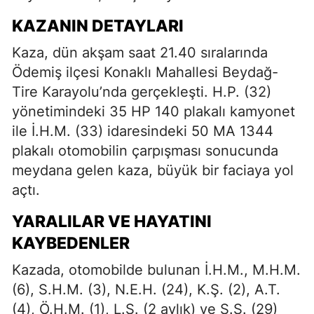
KAZANIN DETAYLARI
Kaza, dün akşam saat 21.40 sıralarında
Ödemiş ilçesi Konaklı Mahallesi Beydağ-
Tire Karayolu’nda gerçekleşti. H.P. (32)
yönetimindeki 35 HP 140 plakalı kamyonet
ile İ.H.M. (33) idaresindeki 50 MA 1344
plakalı otomobilin çarpışması sonucunda
meydana gelen kaza, büyük bir faciaya yol
açtı.
YARALILAR VE HAYATINI
KAYBEDENLER
Kazada, otomobilde bulunan İ.H.M., M.H.M.
(6), S.H.M. (3), N.E.H. (24), K.Ş. (2), A.T.
(4), Ö.H.M. (1), L.Ş. (2 aylık) ve S.Ş. (29)