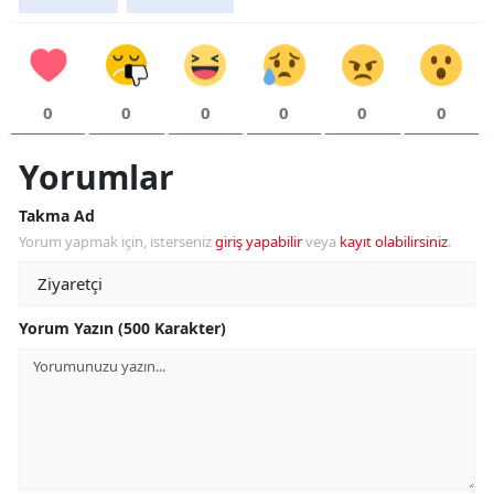
0
0
0
0
0
0
Yorumlar
Takma Ad
Yorum yapmak için, isterseniz
giriş yapabilir
veya
kayıt olabilirsiniz
.
Yorum Yazın (500 Karakter)