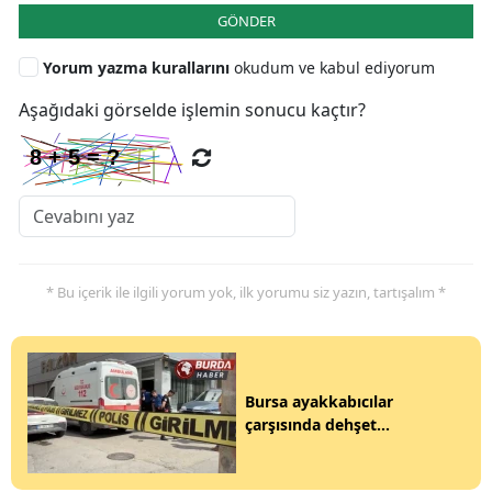
GÖNDER
Yorum yazma kurallarını
okudum ve kabul ediyorum
Aşağıdaki görselde işlemin sonucu kaçtır?
* Bu içerik ile ilgili yorum yok, ilk yorumu siz yazın, tartışalım *
Bursa ayakkabıcılar
çarşısında dehşet...