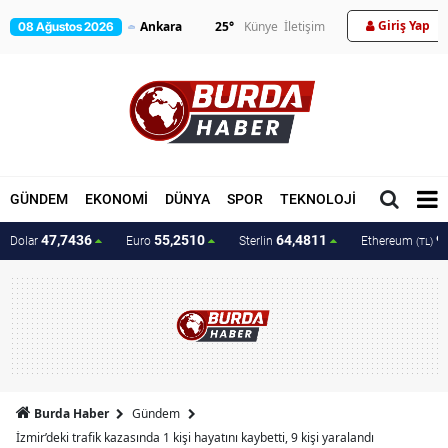
Giriş Yap
25
°
Künye
İletişim
08 Ağustos 2026
GÜNDEM
EKONOMİ
DÜNYA
SPOR
TEKNOLOJİ
MAGAZİN
47,7436
55,2510
64,4811
9
Dolar
Euro
Sterlin
Ethereum
(TL)
Burda Haber
Gündem
İzmir’deki trafik kazasında 1 kişi hayatını kaybetti, 9 kişi yaralandı