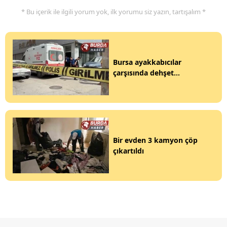
* Bu içerik ile ilgili yorum yok, ilk yorumu siz yazın, tartışalım *
Bursa ayakkabıcılar
çarşısında dehşet...
Bir evden 3 kamyon çöp
çıkartıldı