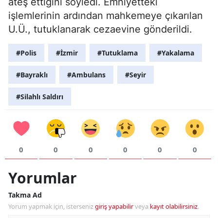
ateş ettiğini söyledi. Emniyetteki
işlemlerinin ardından mahkemeye çıkarılan
U.Ü., tutuklanarak cezaevine gönderildi.
#Polis
#İzmir
#Tutuklama
#Yakalama
#Bayraklı
#Ambulans
#Seyir
#Silahlı Saldırı
0
0
0
0
0
0
Yorumlar
Takma Ad
Yorum yapmak için, isterseniz
giriş yapabilir
veya
kayıt olabilirsiniz
.