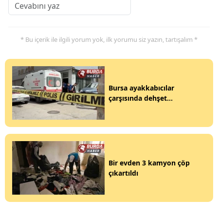
* Bu içerik ile ilgili yorum yok, ilk yorumu siz yazın, tartışalım *
Bursa ayakkabıcılar
çarşısında dehşet...
Bir evden 3 kamyon çöp
çıkartıldı