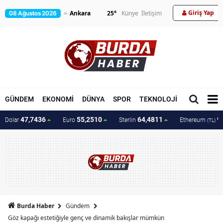
Giriş Yap
25
°
Künye
İletişim
08 Ağustos 2026
GÜNDEM
EKONOMİ
DÜNYA
SPOR
TEKNOLOJİ
MAGAZİN
47,7436
55,2510
64,4811
9
Dolar
Euro
Sterlin
Ethereum
(TL)
Burda Haber
Gündem
Göz kapağı estetiğiyle genç ve dinamik bakışlar mümkün