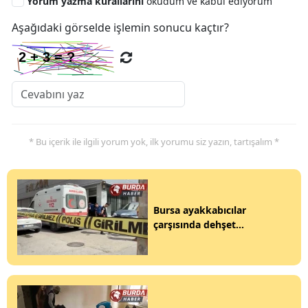
Yorum yazma kurallarını
okudum ve kabul ediyorum
Aşağıdaki görselde işlemin sonucu kaçtır?
* Bu içerik ile ilgili yorum yok, ilk yorumu siz yazın, tartışalım *
Bursa ayakkabıcılar
çarşısında dehşet...