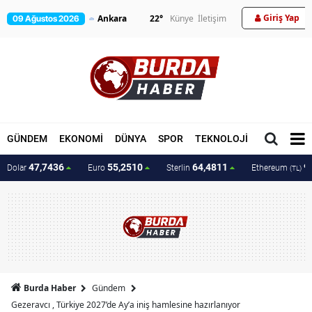
Giriş Yap
22
°
Künye
İletişim
09 Ağustos 2026
GÜNDEM
EKONOMİ
DÜNYA
SPOR
TEKNOLOJİ
MAGAZİN
47,7436
55,2510
64,4811
9
Dolar
Euro
Sterlin
Ethereum
(TL)
Burda Haber
Gündem
Gezeravcı , Türkiye 2027’de Ay’a iniş hamlesine hazırlanıyor