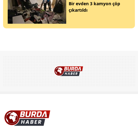
Bir evden 3 kamyon çöp
çıkartıldı