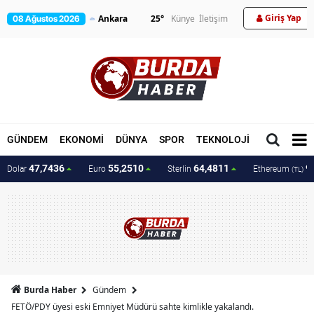
Giriş Yap
25
°
Künye
İletişim
08 Ağustos 2026
GÜNDEM
EKONOMİ
DÜNYA
SPOR
TEKNOLOJİ
MAGAZİN
47,7436
55,2510
64,4811
9
Dolar
Euro
Sterlin
Ethereum
(TL)
Burda Haber
Gündem
FETÖ/PDY üyesi eski Emniyet Müdürü sahte kimlikle yakalandı.