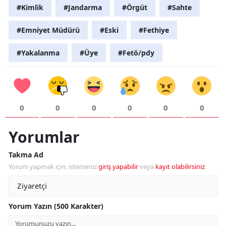
#Kimlik
#Jandarma
#Örgüt
#Sahte
#Emniyet Müdürü
#Eski
#Fethiye
#Yakalanma
#Üye
#Fetö/pdy
0
0
0
0
0
0
Yorumlar
Takma Ad
Yorum yapmak için, isterseniz
giriş yapabilir
veya
kayıt olabilirsiniz
.
Yorum Yazın (500 Karakter)