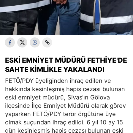
ESKI EMNIYET MÜDÜRÜ FETHIYE'DE
SAHTE KIMLIKLE YAKALANDI
FETÖ/PDY üyeliğinden ihraç edilen ve
hakkında kesinleşmiş hapis cezası bulunan
eski emniyet müdürü, Sivas'ın Gölova
ilçesinde İlçe Emniyet Müdürü olarak görev
yaparken FETÖ/PDY terör örgütüne üye
olmak suçundan ihraç edildi. 6 yıl 10 ay 15
gün kesinleşmiş hapis cezası bulunan eski