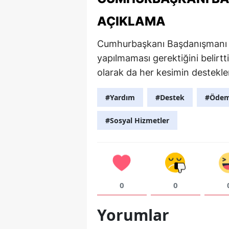
AÇIKLAMA
Cumhurbaşkanı Başdanışmanı 
yapılmaması gerektiğini belirtt
olarak da her kesimin desteklen
#Yardım
#Destek
#Öde
#Sosyal Hizmetler
0
0
Yorumlar