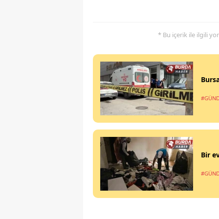
* Bu içerik ile ilgili 
Bursa
#GÜN
Bir e
#GÜN