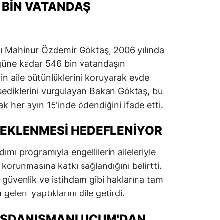
 BIN VATANDAŞ
nı Mahinur Özdemir Göktaş, 2006 yılında
güne kadar 546 bin vatandaşın
erin aile bütünlüklerini koruyarak evde
sediklerini vurgulayan Bakan Göktaş, bu
rak her ayın 15'inde ödendiğini ifade etti.
STEKLENMESI HEDEFLENIYOR
mı programıyla engellilerin aileleriyle
in korunmasına katkı sağlandığını belirtti.
k, güvenlik ve istihdam gibi haklarına tam
 geleni yaptıklarını dile getirdi.
ŞDANIŞMANI UÇUM'DAN