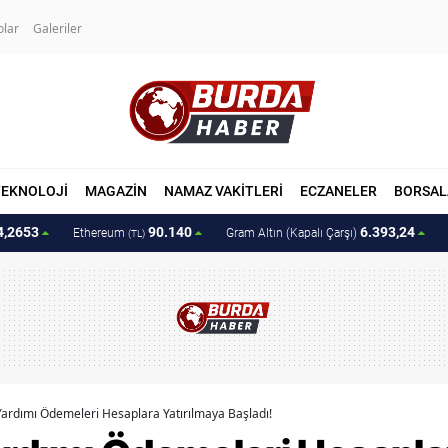
olar
Galeriler
TEKNOLOJİ
MAGAZİN
NAMAZ VAKİTLERİ
ECZANELER
BORSAL
4,2653
90.140
6.393,24
Ethereum
Gram Altın (Kapalı Çarşı)
(TL)
ardımı Ödemeleri Hesaplara Yatırılmaya Başladı!