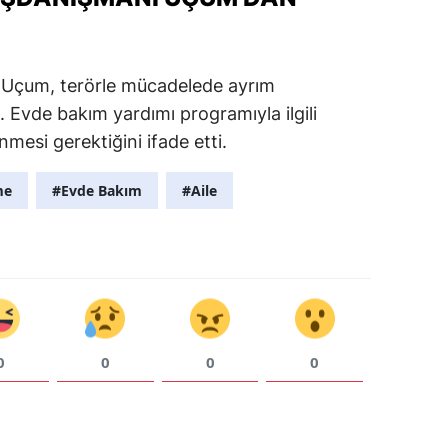
Uçum, terörle mücadelede ayrım
i. Evde bakım yardımı programıyla ilgili
mesi gerektiğini ifade etti.
me
#Evde Bakım
#Aile
0
0
0
0