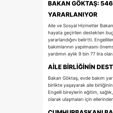
BAKAN GÖKTAŞ: 546
YARARLANIYOR
Aile ve Sosyal Hizmetler Baka
hayata geçirilen destekten bu
yararlandığını belirtti. Engellil
bakımlarının yapılmasını önem
yardımın aylık 9 bin 77 lira ola
AILE BIRLIĞININ DE
Bakan Göktaş, evde bakım yardı
birlikte yaşayarak aile birliğin
Engelli bireylerin eğitim, sağlı
olarak ulaşmaları için ellerinden
CUMHURBAŞKANI BA