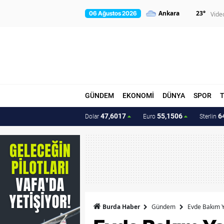
23
°
06 Ağustos 2026
Vide
GÜNDEM
EKONOMİ
DÜNYA
SPOR
47,6017
55,1506
6
Dolar
Euro
Sterlin
Burda Haber
Gündem
Evde Bakım Y