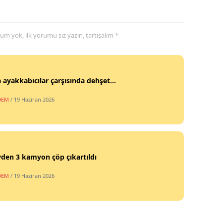
yorum yok, ilk yorumu siz yazın, tartışalım *
 ayakkabıcılar çarşısında dehşet...
DEM
/ 19 Haziran 2026
vden 3 kamyon çöp çıkartıldı
DEM
/ 19 Haziran 2026