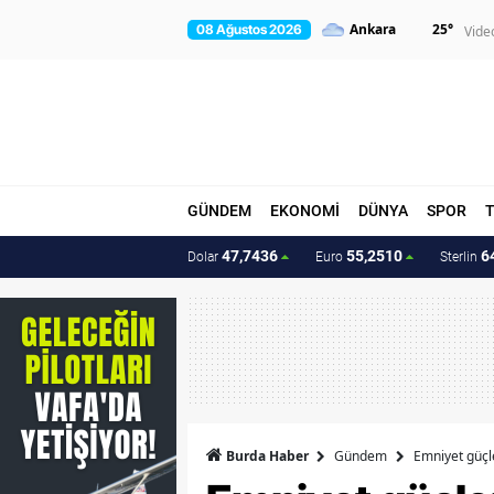
25
°
08 Ağustos 2026
Vide
GÜNDEM
EKONOMİ
DÜNYA
SPOR
47,7436
55,2510
6
Dolar
Euro
Sterlin
Burda Haber
Gündem
Emniyet güçle