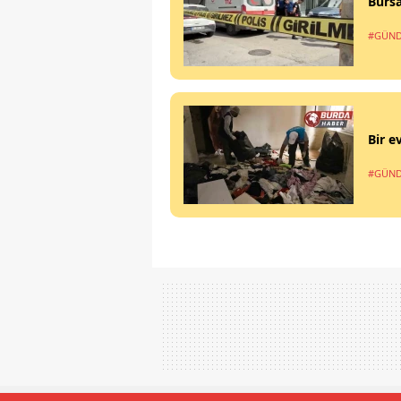
Bursa
#GÜN
Bir e
#GÜN