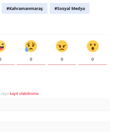
#Kahramanmaraş
#Sosyal Medya
0
0
0
0
veya
kayıt olabilirsiniz
.