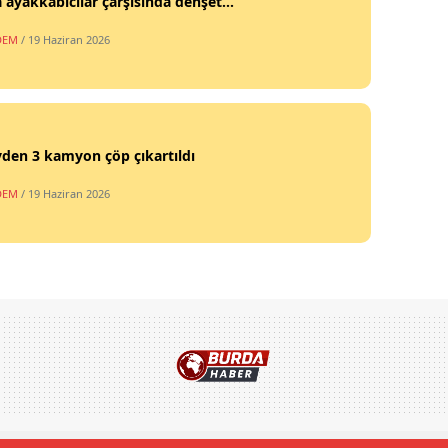
 ayakkabıcılar çarşısında dehşet...
DEM
/ 19 Haziran 2026
vden 3 kamyon çöp çıkartıldı
DEM
/ 19 Haziran 2026