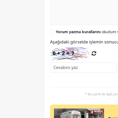
Yorum yazma kurallarını
okudum v
Aşağıdaki görselde işlemin sonucu
* Bu içerik ile ilgili 