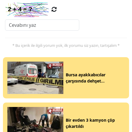
* Bu içerik ile ilgili yorum yok, ilk yorumu siz yazın, tartışalım *
Bursa ayakkabıcılar
çarşısında dehşet...
Bir evden 3 kamyon çöp
çıkartıldı