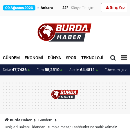
Giriş Yap
22
°
Künye
İletişim
09 Ağustos 2026
GÜNDEM
EKONOMİ
DÜNYA
SPOR
TEKNOLOJİ
MAGAZİN
47,7436
55,2510
64,4811
9
Dolar
Euro
Sterlin
Ethereum
(TL)
Burda Haber
Gündem
Dışişleri Bakanı Fidandan Trump'a mesaj: Taahhütlerine sadık kalmalı!