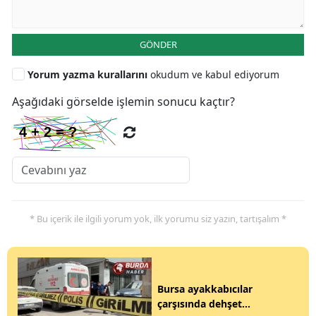
GÖNDER
Yorum yazma kurallarını
okudum ve kabul ediyorum
Aşağıdaki görselde işlemin sonucu kaçtır?
* Bu içerik ile ilgili yorum yok, ilk yorumu siz yazın, tartışalım *
Bursa ayakkabıcılar
çarşısında dehşet...