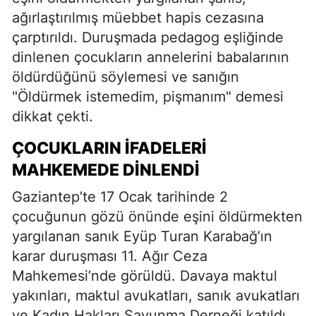
ağırlaştırılmış müebbet hapis cezasına
çarptırıldı. Duruşmada pedagog eşliğinde
dinlenen çocukların annelerini babalarının
öldürdüğünü söylemesi ve sanığın
"Öldürmek istemedim, pişmanım" demesi
dikkat çekti.
ÇOCUKLARIN İFADELERI
MAHKEMEDE DINLENDI
Gaziantep’te 17 Ocak tarihinde 2
çocuğunun gözü önünde eşini öldürmekten
yargılanan sanık Eyüp Turan Karabağ’ın
karar duruşması 11. Ağır Ceza
Mahkemesi’nde görüldü. Davaya maktul
yakınları, maktul avukatları, sanık avukatları
ve Kadın Hakları Savunma Derneği katıldı.