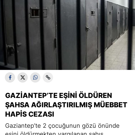
GAZIANTEP’TE EŞINI ÖLDÜREN
ŞAHSA AĞIRLAŞTIRILMIŞ MÜEBBET
HAPIS CEZASI
Gaziantep’te 2 çocuğunun gözü önünde
eşini öldürmekten yargılanan şahıs,