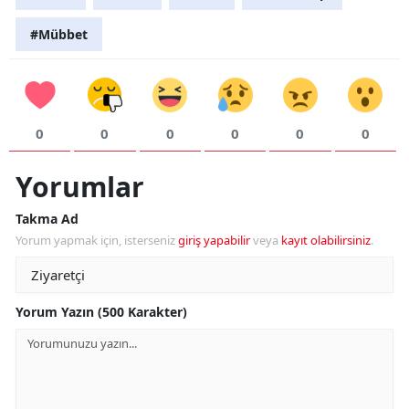
#Mübbet
0
0
0
0
0
0
Yorumlar
Takma Ad
Yorum yapmak için, isterseniz
giriş yapabilir
veya
kayıt olabilirsiniz
.
Yorum Yazın (500 Karakter)