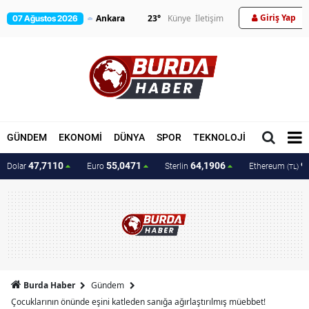
Giriş Yap
23
°
Künye
İletişim
07 Ağustos 2026
GÜNDEM
EKONOMİ
DÜNYA
SPOR
TEKNOLOJİ
MAGAZİN
47,7110
55,0471
64,1906
9
Dolar
Euro
Sterlin
Ethereum
(TL)
Burda Haber
Gündem
Çocuklarının önünde eşini katleden sanığa ağırlaştırılmış müebbet!