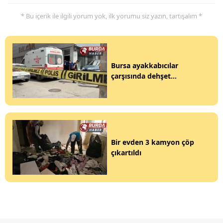
* Bu içerik ile ilgili yorum yok, ilk yorumu siz yazın, tartışalım *
Bursa ayakkabıcılar
çarşısında dehşet...
Bir evden 3 kamyon çöp
çıkartıldı