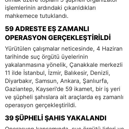
işlemlerinin ardındaki çıkarıldıkları
mahkemece tutuklandı.
59 ADRESTE EŞ ZAMANLI
OPERASYON GERÇEKLEŞTIRILDI
Yürütülen çalışmalar neticesinde, 4 Haziran
tarihinde suç örgütü üyelerinin
yakalanmasına yönelik, Çanakkale merkezli
11 ilde İstanbul, İzmir, Balıkesir, Denizli,
Diyarbakır, Samsun, Ankara, Şanlıurfa,
Gaziantep, Kayseri’de 59 ikamet, bir iş yeri
ve şüpheli şahıslara ait araçlarda eş zamanlı
operasyon gerçekleştirildi.
39 ŞÜPHELI ŞAHIS YAKALANDI
Operasyon kapsamında, suç örgütü lideri ve