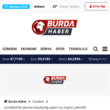
Giriş Yap
23
°
Künye
İletişim
07 Ağustos 2026
GÜNDEM
EKONOMİ
DÜNYA
SPOR
TEKNOLOJİ
MAGAZİN
47,7109
55,0182
64,2456
9
Dolar
Euro
Sterlin
Ethereum
(TL)
Burda Haber
Gündem
Çanakkale’de göçmen kaçakçılığı yapan suç örgütü çökertildi