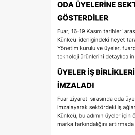
ODA ÜYELERINE SEKT
GÖSTERDILER
Fuar, 16-19 Kasım tarihleri ara
Künkcü liderliğindeki heyet tar
Yönetim kurulu ve üyeler, fuar
teknoloji ürünlerini detaylıca in
ÜYELER İŞ BIRLIKLE
İMZALADI
Fuar ziyareti sırasında oda üyele
imzalayarak sektördeki iş ağları
Künkcü, bu adımın üyeler için 
marka farkındalığını artırmada e