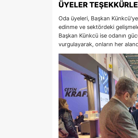
ÜYELER TEŞEKKÜRLER
Oda üyeleri, Başkan Künkcü'ye f
edinme ve sektördeki gelişmeler
Başkan Künkcü ise odanın gücü
vurgulayarak, onların her alan