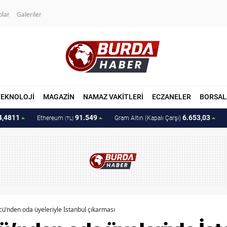
olar
Galeriler
TEKNOLOJİ
MAGAZİN
NAMAZ VAKİTLERİ
ECZANELER
BORSAL
4,4811
91.549
6.653,03
Ethereum
Gram Altın (Kapalı Çarşı)
(TL)
ü’nden oda üyeleriyle İstanbul çıkarması