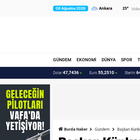
25
°
08 Ağustos 2026
Vide
GÜNDEM
EKONOMİ
DÜNYA
SPOR
47,7436
55,2510
6
Dolar
Euro
Sterlin
Burda Haber
Gündem
Başkan Künkc