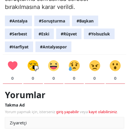
bırakılmasına karar verildi.
#Antalya
#Soruşturma
#Başkan
#Serbest
#Eski
#Rüşvet
#Yolsuzluk
#Harfiyat
#Antalyaspor
0
0
0
0
0
0
Yorumlar
Takma Ad
Yorum yapmak için, isterseniz
giriş yapabilir
veya
kayıt olabilirsiniz
.