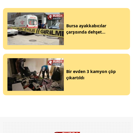
Bursa ayakkabıcılar
çarşısında dehşet...
Bir evden 3 kamyon çöp
çıkartıldı