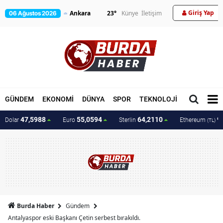
Giriş Yap
23
°
Künye
İletişim
06 Ağustos 2026
GÜNDEM
EKONOMİ
DÜNYA
SPOR
TEKNOLOJİ
MAGAZİN
47,5988
55,0594
64,2110
9
Dolar
Euro
Sterlin
Ethereum
(TL)
Burda Haber
Gündem
Antalyaspor eski Başkanı Çetin serbest bırakıldı.