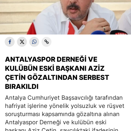
ANTALYASPOR DERNEĞI VE
KULÜBÜN ESKI BAŞKANI AZIZ
ÇETIN GÖZALTINDAN SERBEST
BIRAKILDI
Antalya Cumhuriyet Başsavcılığı tarafından
hafriyat işlerine yönelik yolsuzluk ve rüşvet
soruşturması kapsamında gözaltına alınan
Antalyaspor Derneği ve kulübün eski
başkanı Aziz Çetin, savcılıktaki ifadesinin