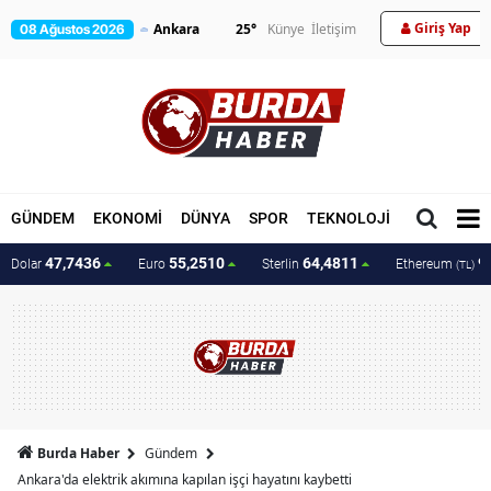
Giriş Yap
25
°
Künye
İletişim
08 Ağustos 2026
GÜNDEM
EKONOMİ
DÜNYA
SPOR
TEKNOLOJİ
MAGAZİN
47,7436
55,2510
64,4811
9
Dolar
Euro
Sterlin
Ethereum
(TL)
Burda Haber
Gündem
Ankara'da elektrik akımına kapılan işçi hayatını kaybetti