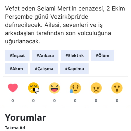
Vefat eden Selami Mert'in cenazesi, 2 Ekim
Perşembe günü Vezirköprü'de
defnedilecek. Ailesi, sevenleri ve iş
arkadaşları tarafından son yolculuğuna
uğurlanacak.
#İnşaat
#Ankara
#Elektrik
#Ölüm
#Akım
#Çalışma
#Kapılma
0
0
0
0
0
0
Yorumlar
Takma Ad