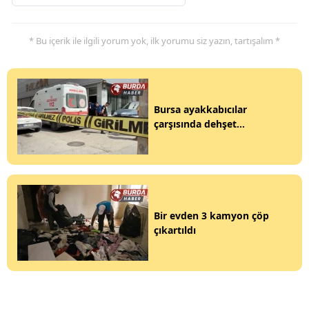
* Bu içerik ile ilgili yorum yok, ilk yorumu siz yazın, tartışalım *
Bursa ayakkabıcılar
çarşısında dehşet...
Bir evden 3 kamyon çöp
çıkartıldı