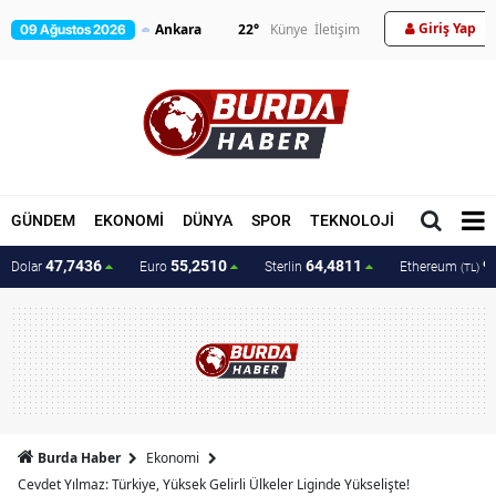
Giriş Yap
22
°
Künye
İletişim
09 Ağustos 2026
GÜNDEM
EKONOMİ
DÜNYA
SPOR
TEKNOLOJİ
MAGAZİN
47,7436
55,2510
64,4811
9
Dolar
Euro
Sterlin
Ethereum
(TL)
Burda Haber
Ekonomi
Cevdet Yılmaz: Türkiye, Yüksek Gelirli Ülkeler Liginde Yükselişte!