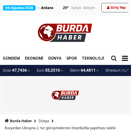
Giriş Yap
25
°
Künye
İletişim
08 Ağustos 2026
GÜNDEM
EKONOMİ
DÜNYA
SPOR
TEKNOLOJİ
MAGAZİN
47,7436
55,2510
64,4811
9
Dolar
Euro
Sterlin
Ethereum
(TL)
Burda Haber
Dünya
Rusya'dan Ukrayna 2. tur görüşmelerinin İstanbul’da yapılması talebi