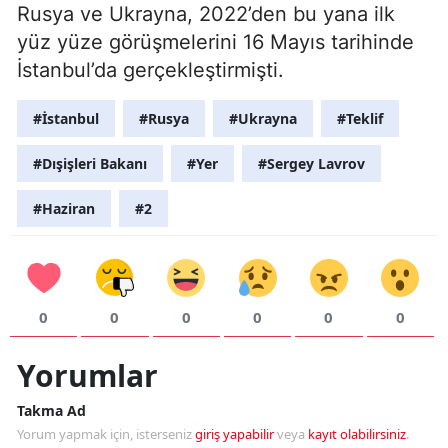
Rusya ve Ukrayna, 2022’den bu yana ilk
yüz yüze görüşmelerini 16 Mayıs tarihinde
İstanbul’da gerçekleştirmişti.
#İstanbul
#Rusya
#Ukrayna
#Teklif
#Dışişleri Bakanı
#Yer
#Sergey Lavrov
#Haziran
#2
0
0
0
0
0
0
Yorumlar
Takma Ad
Yorum yapmak için, isterseniz
giriş yapabilir
veya
kayıt olabilirsiniz
.