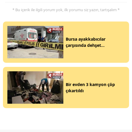
* Bu içerik ile ilgili yorum yok, ilk yorumu siz yazın, tartışalım *
Bursa ayakkabıcılar
çarşısında dehşet...
Bir evden 3 kamyon çöp
çıkartıldı