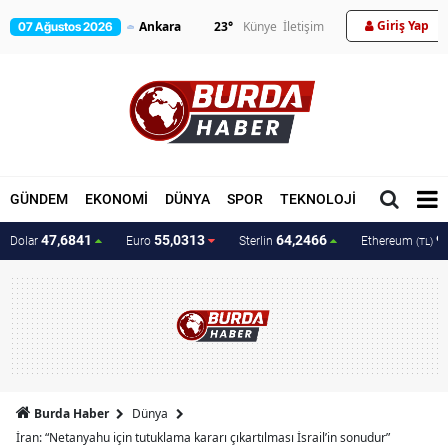
Giriş Yap
23
°
Künye
İletişim
07 Ağustos 2026
GÜNDEM
EKONOMİ
DÜNYA
SPOR
TEKNOLOJİ
MAGAZİN
47,6841
55,0313
64,2466
9
Dolar
Euro
Sterlin
Ethereum
(TL)
Burda Haber
Dünya
İran: “Netanyahu için tutuklama kararı çıkartılması İsrail’in sonudur”