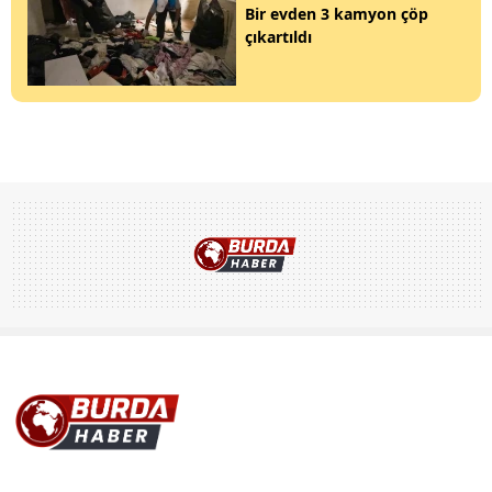
Bir evden 3 kamyon çöp
çıkartıldı