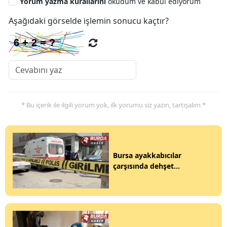
Yorum yazma kurallarını
okudum ve kabul ediyorum
Aşağıdaki görselde işlemin sonucu kaçtır?
* Bu içerik ile ilgili yorum yok, ilk yorumu siz yazın, tartışalım *
Bursa ayakkabıcılar
çarşısında dehşet...