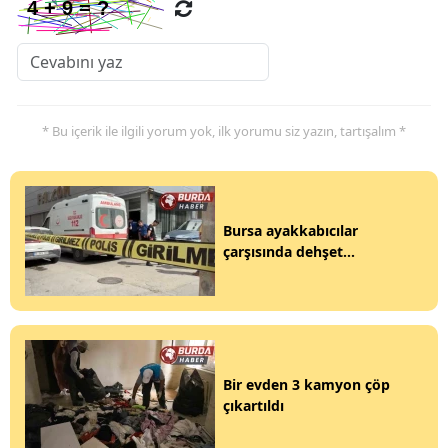
* Bu içerik ile ilgili yorum yok, ilk yorumu siz yazın, tartışalım *
Bursa ayakkabıcılar
çarşısında dehşet...
Bir evden 3 kamyon çöp
çıkartıldı