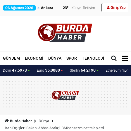
Giriş Yap
23
°
Künye
İletişim
06 Ağustos 2026
GÜNDEM
EKONOMİ
DÜNYA
SPOR
TEKNOLOJİ
MAGAZİN
47,5973
55,0080
64,2190
9
Dolar
Euro
Sterlin
Ethereum
(TL)
Burda Haber
Dünya
İran Dışişleri Bakanı Abbas Arakçi, BM’den tazminat talep etti.