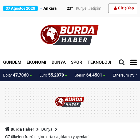
Giriş Yap
23
°
Künye
İletişim
07 Ağustos 2026
GÜNDEM
EKONOMİ
DÜNYA
SPOR
TEKNOLOJİ
MAGAZİN
47,7060
55,2079
64,4501
9
Dolar
Euro
Sterlin
Ethereum
(TL)
Burda Haber
Dünya
G7 ülkeleri İran’a ilişkin ortak açıklama yayımladı.