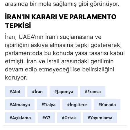
arasında bir mola sağlamış gibi görünüyor.
İRAN'IN KARARI VE PARLAMENTO
TEPKISI
İran, UAEA'nın İran'ı suçlamasına ve
işbirliğini askıya almasına tepki göstererek,
parlamentoda bu konuda yasa tasarısı kabul
etmişti. İran ve İsrail arasındaki gerilimin
devam edip etmeyeceği ise belirsizliğini
koruyor.
#Abd
#İran
#Japonya
#Fransa
#Almanya
#İtalya
#İngiltere
#Kanada
#Açıklama
#G7
#Ortak
#Yayımlama