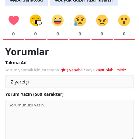
0
0
0
0
0
0
Yorumlar
Takma Ad
Yorum yapmak için, isterseniz
giriş yapabilir
veya
kayıt olabilirsiniz
.
Yorum Yazın (500 Karakter)