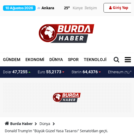
Giriş Yap
25
°
Künye
İletişim
10 Ağustos 2026
GÜNDEM
EKONOMİ
DÜNYA
SPOR
TEKNOLOJİ
MAGAZİN
47,7255
55,2173
64,4376
9
Dolar
Euro
Sterlin
Ethereum
(TL)
Burda Haber
Dünya
Donald Trump’ın "Büyük Güzel Yasa Tasarısı" Senato’dan geçti.