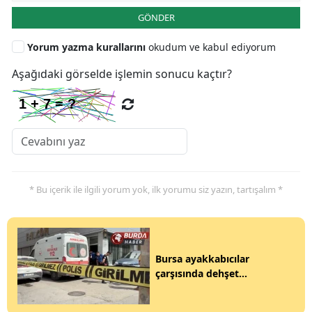
GÖNDER
Yorum yazma kurallarını
okudum ve kabul ediyorum
Aşağıdaki görselde işlemin sonucu kaçtır?
* Bu içerik ile ilgili yorum yok, ilk yorumu siz yazın, tartışalım *
Bursa ayakkabıcılar
çarşısında dehşet...